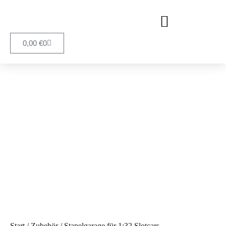
0,00
€
0
Start
/
Zubehör
/ Stapelgarage für 1:32 Slotcars