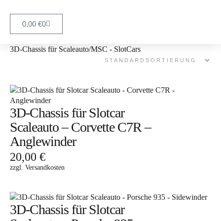
0,00
€
0
3D-Chassis für Scaleauto/MSC - SlotCars
3D-Chassis für Slotcar
Scaleauto – Corvette C7R –
Anglewinder
20,00
€
zzgl.
Versandkosten
3D-Chassis für Slotcar