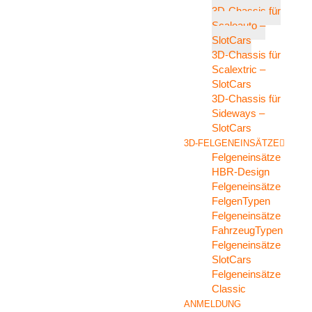
3D-Chassis für
Scaleauto –
SlotCars
3D-Chassis für
Scalextric –
SlotCars
3D-Chassis für
Sideways –
SlotCars
3D-FELGENEINSÄTZE
Felgeneinsätze
HBR-Design
Felgeneinsätze
FelgenTypen
Felgeneinsätze
FahrzeugTypen
Felgeneinsätze
SlotCars
Felgeneinsätze
Classic
ANMELDUNG