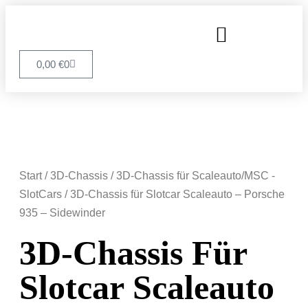
0,00
€
0
Start
/
3D-Chassis
/
3D-Chassis für Scaleauto/MSC -
SlotCars
/ 3D-Chassis für Slotcar Scaleauto – Porsche
935 – Sidewinder
3D-Chassis Für
Slotcar Scaleauto