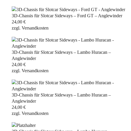
3D-Chassis für Slotcar Sideways – Ford GT – Anglewinder
24,00
€
zzgl.
Versandkosten
3D-Chassis für Slotcar Sideways – Lambo Huracan –
Anglewinder
24,00
€
zzgl.
Versandkosten
3D-Chassis für Slotcar Sideways – Lambo Huracan –
Anglewinder
24,00
€
zzgl.
Versandkosten