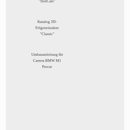
"SlotCars"
Katalog 3D-
Felgeneinsätze
"Classic"
Umbauanleitung für
Carrera BMW M1
Procar