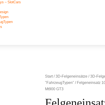
ys – SlotCars
esign
Typen
eugTypen
rs
c
Start
/
3D-Felgeneinsätze
/
3D-Felge
"FahrzeugTypen"
/ Felgeneinsatz 10
Mt900 GT3
Felgeneinsat