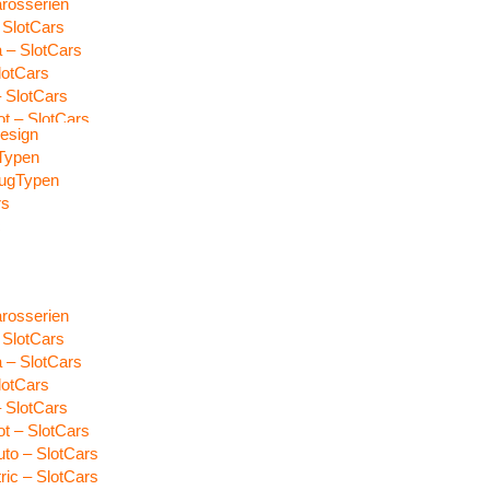
arosserien
 SlotCars
 – SlotCars
lotCars
 SlotCars
t – SlotCars
esign
uto – SlotCars
Typen
ric – SlotCars
eugTypen
ys – SlotCars
rs
c
arosserien
 SlotCars
 – SlotCars
lotCars
 SlotCars
t – SlotCars
uto – SlotCars
ric – SlotCars