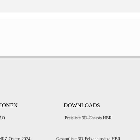
IONEN
DOWNLOADS
AQ
Preisliste 3D-Chassis HBR
 NRZ Ostern 2024
Gesamtliste 3D-Felgeneinsätze HBR