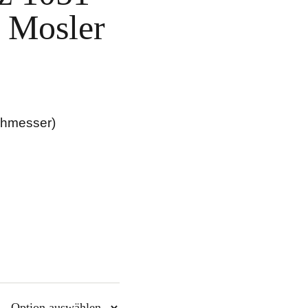
s Mosler
rchmesser)