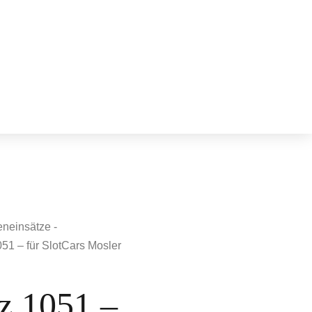
neinsätze -
51 – für SlotCars Mosler
z 1051 –