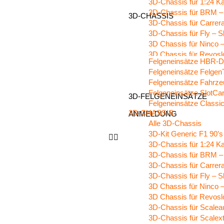
3D-Chassis für 1:24 K
SHOP
3D-Chassis für BRM –
3D-CHASSIS
3D-Chassis für Carrera
3D-Chassis für Fly – S
3D Chassis für Ninco –
3D Chassis für Revoslo
Felgeneinsätze HBR-D
3D-Chassis für Scalea
Felgeneinsätze Felgen
3D-Chassis für Scalext
Felgeneinsätze Fahrz
3D-Chassis für Sidewa
Felgeneinsätze SlotCa
3D-FELGENEINSÄTZE
SHOP
Felgeneinsätze Classi
3D-CHASSIS
ANMELDUNG
Alle 3D-Chassis
3D-Kit Generic F1 90’s
3D-Chassis für 1:24 K
3D-Chassis für BRM –
3D-Chassis für Carrera
3D-Chassis für Fly – S
3D Chassis für Ninco –
3D Chassis für Revoslo
3D-Chassis für Scalea
3D-Chassis für Scalext