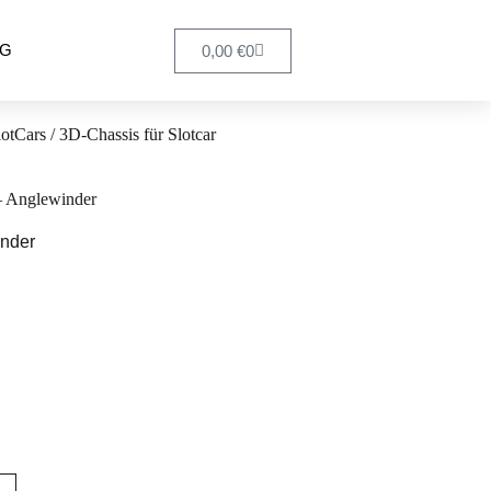
G
0,00
€
0
lotCars
/ 3D-Chassis für Slotcar
 – Anglewinder
inder