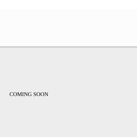
COMING SOON