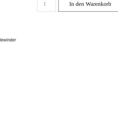
In den Warenkorb
glewinder