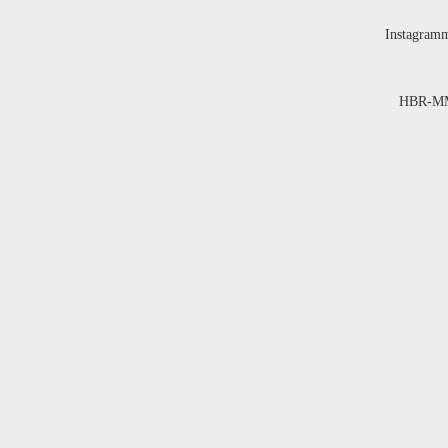
Instagram
HBR-MM