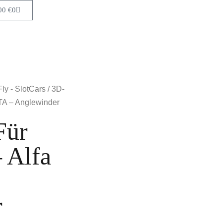
00
€
0
ly - SlotCars
/ 3D-
GTA – Anglewinder
Für
– Alfa
r