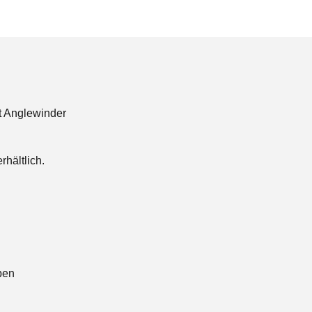
it Anglewinder
rhältlich.
ben